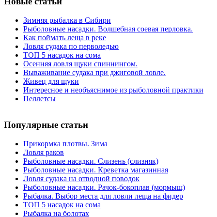
Новые статьи
Зимняя рыбалка в Сибири
Рыболовные насадки. Волшебная соевая перловка.
Как поймать леща в реке
Ловля судака по перволедью
ТОП 5 насадок на сома
Осенняя ловля щуки спиннингом.
Вываживание судака при джиговой ловле.
Живец для щуки
Интересное и необъяснимое из рыболовной практики
Пеллетсы
Популярные статьи
Прикормка плотвы. Зима
Ловля раков
Рыболовные насадки. Слизень (слизняк)
Рыболовные насадки. Креветка магазинная
Ловля судака на отводной поводок
Рыболовные насадки. Рачок-бокоплав (мормыш)
Рыбалка. Выбор места для ловли леща на фидер
ТОП 5 насадок на сома
Рыбалка на болотах