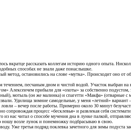
сь вкратце рассказать коллегам историю одного опыта. Нисколь
подобных способах не знали даже понаслышке.
 метод, остановились на слове «мутка». Происходит оно от обы
 течением, песчаным дном и чистой водой. Участок выбран на н
гом» Алексеичем прибыли для «охоты» за собственно подустом, 
ый), мотыль (он же малинка) и спагетти «Макфа» (отварные с м
вызвали. Удилища зимние самодельные, у меня «летний» вариант
вли – вечер после работы. Примерно около 30 минут безучастн
рно сопровождая процесс «бесклевья» и развлекая себя система
 из нас читал о способе мучения дна в лунке палкой, отправляю
ю ношу возле лунок и понемножку подбрасываю в свою.
ду. Уже третья подряд поклевка зачетного для зимы подуста за