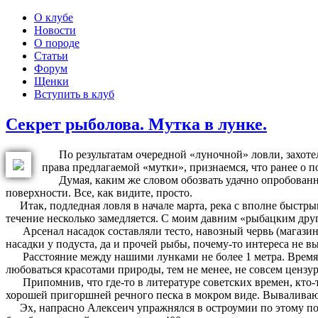
О клубе
Новости
О породе
Статьи
Форум
Щенки
Вступить в клуб
Секрет рыболова. Мутка в лунке.
По результатам очередной «луночной» ловли, захотело
права предлагаемой «мутки», признаемся, что ранее о 
Думая, каким же словом обозвать удачно опробованный
поверхности. Все, как видите, просто.
Итак, подледная ловля в начале марта, река с вполне быстрым
течение несколько замедляется. С моим давним «рыбацким дру
Арсенал насадок составляли тесто, навозный червь (магазинн
насадки у подуста, да и прочей рыбы, почему-то интереса не 
Расстояние между нашими лунками не более 1 метра. Время ло
любоваться красотами природы, тем не менее, не совсем цензу
Припомнив, что где-то в литературе советских времен, кто-то
хорошей пригоршней речного песка в мокром виде. Вывалива
Эх, напрасно Алексеич упражнялся в остроумии по этому пово