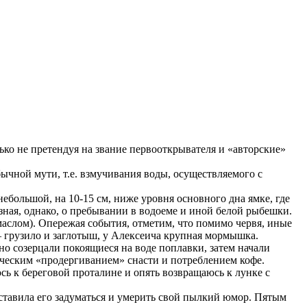
ко не претендуя на звание первооткрывателя и «авторские»
чной мути, т.е. взмучивания воды, осуществляемого с
ебольшой, на 10-15 см, ниже уровня основного дна ямке, где
зная, однако, о пребывании в водоеме и иной белой рыбешки.
аслом). Опережая события, отметим, что помимо червя, иные
 – грузило и заглотыш, у Алексеича крупная мормышка.
о созерцали покоящиеся на воде поплавки, затем начали
тическим «продергиванием» снасти и потреблением кофе.
сь к береговой проталине и опять возвращаюсь к лунке с
ставила его задуматься и умерить свой пылкий юмор. Пятым