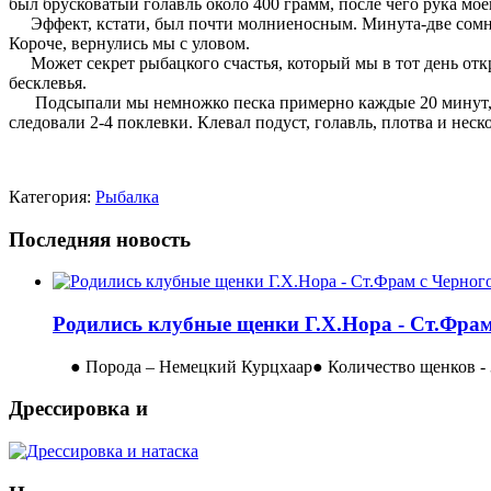
был брусковатый голавль около 400 грамм, после чего рука мо
Эффект, кстати, был почти молниеносным. Минута-две сомнен
Короче, вернулись мы с уловом.
Может секрет рыбацкого счастья, который мы в тот день открыл
бесклевья.
Подсыпали мы немножко песка примерно каждые 20 минут, а п
следовали 2-4 поклевки. Клевал подуст, голавль, плотва и нес
Категория:
Рыбалка
Последняя новость
Родились клубные щенки Г.Х.Нора - Ст.Фрам
● Порода – Немецкий Курцхаар● Количество щенков - 3
Дрессировка и