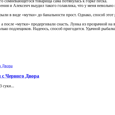
его сомневающегося товарища сама потянулась к горке песка.
ия и Алексеич выудил такого голавлика, что у меня невольно 
и в виде «мутки» до банальности прост. Однако, способ этот раб
осле «мутки» продергивали снасть. Лунка из прозрачной на вр
колько подлещиков. Надеюсь, способ пригодится. Удачной рыбалк
 с Черного Двора
 суки...