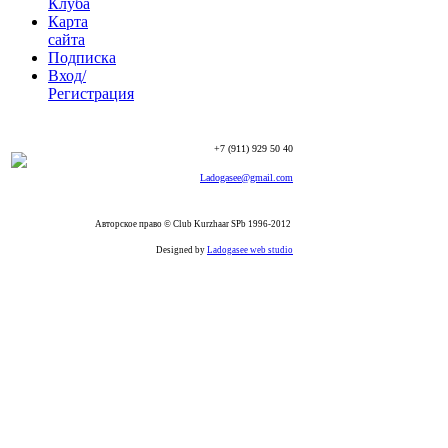
Клуба
Карта
сайта
Подписка
Вход/
Регистрация
+7 (911) 929 50 40
Ladogasee@gmail.com
Авторское право © Club Kurzhaar SPb 1996-2012
Designed by
Ladogasee web studio