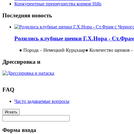
Конкурентные преимущества кормов Hills
Последняя новость
Родились клубные щенки Г.Х.Нора - Ст.Фрам
● Порода – Немецкий Курцхаар● Количество щенков - 3
Дрессировка и
FAQ
Часто задаваемые вопросы
Искать
Форма входа