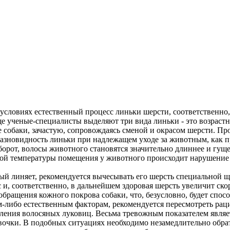
ловиях естественный процесс линьки шерсти, соответственно,
ще ученые-специалисты выделяют три вида линьки - это возрастн
е собаки, зачастую, сопровождаясь сменой и окрасом шерсти. Пр
зновидность линьки при надлежащем уходе за животным, как пра
аоборот, волосы животного становятся значительно длиннее и гу
нной температуры помещения у животного происходит нарушение
 линяет, рекомендуется вычесывать его шерсть специальной щет
и, соответственно, в дальнейшем здоровая шерсть увеличит ско
обращения кожного покрова собаки, что, безусловно, будет спо
м-либо естественным факторам, рекомендуется пересмотреть рац
ения волосяных луковиц. Весьма тревожным показателем являе
вочки. В подобных ситуациях необходимо незамедлительно обрат