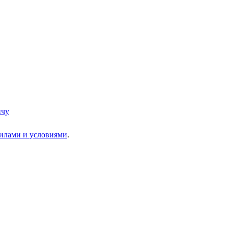
пчу
илами и условиями
.