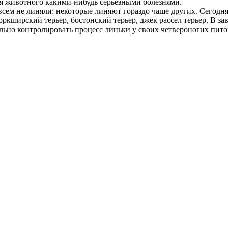
ия животного какими-нибудь серьезными болезнями.
овсем не линяли: некоторые линяют гораздо чаще других. Сего
йоркширский терьер, бостонский терьер, джек рассел терьер. В з
льно контролировать процесс линьки у своих четвероногих пито