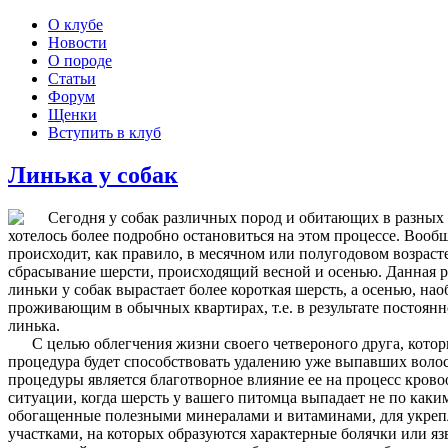
О клубе
Новости
О породе
Статьи
Форум
Щенки
Вступить в клуб
Линька у собак
Сегодня у собак различных пород и обитающих в разных ус
хотелось более подробно остановиться на этом процессе. Вооб
происходит, как правило, в месячном или полугодовом возраст
сбрасывание шерсти, происходящий весной и осенью. Данная ра
линьки у собак вырастает более короткая шерсть, а осенью, н
проживающим в обычных квартирах, т.е. в результате постоя
линька.
С целью облегчения жизни своего четвероного друга, который
процедура будет способствовать удалению уже выпавших волос 
процедуры является благотворное влияние ее на процесс крово
ситуации, когда шерсть у вашего питомца выпадает не по каки
обогащенные полезными минералами и витаминами, для укрепл
участками, на которых образуются характерные болячки или яз