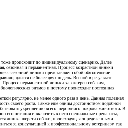
 тоже происходит по индивидуальному сценарию. Далее
ая, сезонная и перманентная. Процесс возрастной линьки
оцесс сезонной линьки представляет собой обязательное
вило, длится не более двух недель. Весной в результате
ще. Процесс перманентной линьки характерен собакам,
 биологических ритмов и поэтому происходит постоянная
кой регулярно, не менее одного раза в день. Данная полезная
рость своего роста. Также еще одним достоинством подобной
собствовать укреплению всего шерстяного покрова животного. В
ион его питания и включить в него специальные препараты,
тся линька шерсти собаки, происходящая определенными
иться за консультацией к профессиональному ветеринару, так